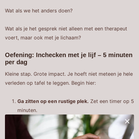
Wat als we het anders doen?
Wat als je het gesprek niet alleen met een therapeut
voert, maar ook met je lichaam?
Oefening: Inchecken met je lijf – 5 minuten
per dag
Kleine stap. Grote impact. Je hoeft niet meteen je hele
verleden op tafel te leggen. Begin hier:
Ga zitten op een rustige plek.
Zet een timer op 5
minuten.
Sluit je ogen.
Voel je voeten op de grond.
Scan je lichaam langzaam van top tot teen.
Waar
voel je spanning? Waar voelt het zwaar? Waar