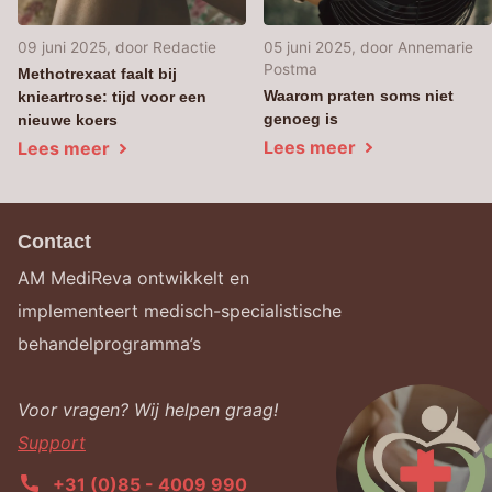
09 juni 2025
, door Redactie
05 juni 2025
, door Annemarie
Postma
Methotrexaat faalt bij
Waarom praten soms niet
knieartrose: tijd voor een
genoeg is
nieuwe koers
Lees meer
Lees meer
Contact
AM MediReva ontwikkelt en
implementeert medisch-specialistische
behandelprogramma’s
Voor vragen? Wij helpen graag!
Support
+31 (0)85 - 4009 990