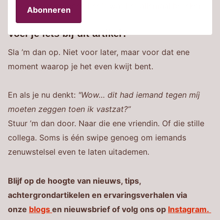
hoofd nog geen idee heeft wat het allemaal betekent.
Abonneren
Voel je iets bij dit artikel?
Sla ’m dan op. Niet voor later, maar voor dat ene
moment waarop je het even kwijt bent.
En als je nu denkt:
"Wow… dit had iemand tegen míj
moeten zeggen toen ik vastzat?”
Stuur ’m dan door. Naar die ene vriendin. Of die stille
collega. Soms is één swipe genoeg om iemands
zenuwstelsel even te laten uitademen.
Blijf op de hoogte van nieuws, tips,
achtergrondartikelen en ervaringsverhalen via
onze
blogs
en nieuwsbrief of volg ons op
Instagram.