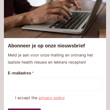
voelt het... niets?
Leg je hand op de plek die het meeste opvalt.
Stel jezelf zacht de vraag: “Wat wil je me
zeggen?”
Adem naar die plek toe.
Je hoeft niks op te
lossen. Alleen aanwezig zijn is genoeg.
Abonneer je op onze nieuwsbrief
Meld je aan voor onze mailing en ontvang het
Herhaal dit dagelijks. Elke dag vijf minuten waarin je
laatste health nieuws en lekkere recepten!
niet praat
over
je lichaam, maar
met
je lichaam.
E-mailadres
*
Niet praten. Niet fixen.
Voelen.
Dat is helen.
Lichaamsgerichte traumaheling begint niet met
I accept the
privacy policy
begrijpen.
Het begint met voelen. En luisteren. En leren
vertrouwen op de fluisteringen van je lijf.
Zelfs als je