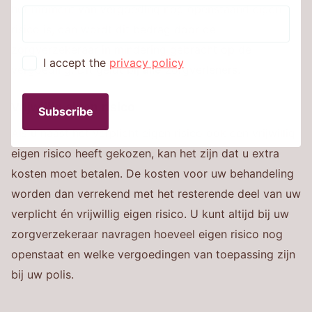
het moment van vergoeding nog openstaand eigen
risico is, dan wordt dit bedrag door de
zorgverzekeraar in mindering gebracht op de
I accept the
privacy policy
vergoeding. Dit geldt bij
alle
zorgverleners.
Vrijwillig eigen risico
Subscribe
Als u naast het verplicht eigen risico ook een vrijwillig
eigen risico heeft gekozen, kan het zijn dat u extra
kosten moet betalen. De kosten voor uw behandeling
worden dan verrekend met het resterende deel van uw
verplicht én vrijwillig eigen risico. U kunt altijd bij uw
zorgverzekeraar navragen hoeveel eigen risico nog
openstaat en welke vergoedingen van toepassing zijn
bij uw polis.