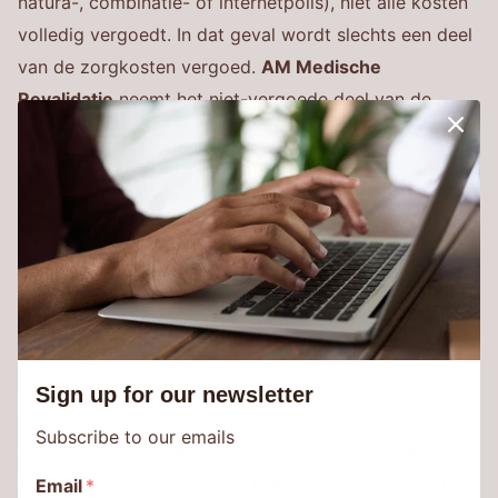
natura-, combinatie- of internetpolis), niet alle kosten
volledig vergoedt. In dat geval wordt slechts een deel
van de zorgkosten vergoed.
AM Medische
Revalidatie
neemt het niet-vergoede deel van de
kosten op zich, met uitzondering van uw
verplicht
eigen risico
en eventueel
vrijwillig eigen risico
.
Sign up for our newsletter
Eigen risico
Subscribe to our emails
Iedereen in Nederland heeft een wettelijk verplicht
eigen risico van €385,- per jaar (in 2025). Als er op
Email
*