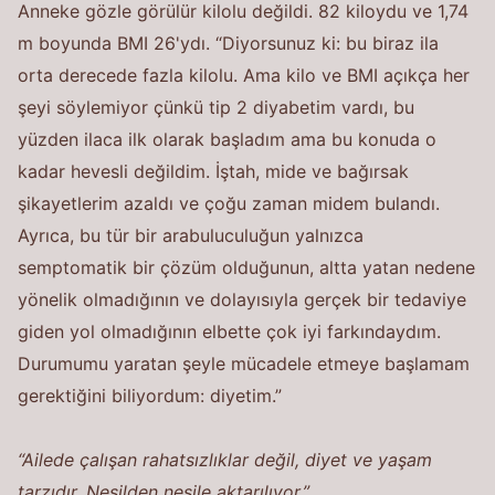
Anneke gözle görülür kilolu değildi. 82 kiloydu ve 1,74
m boyunda BMI 26'ydı. “Diyorsunuz ki: bu biraz ila
orta derecede fazla kilolu. Ama kilo ve BMI açıkça her
şeyi söylemiyor çünkü tip 2 diyabetim vardı, bu
yüzden ilaca ilk olarak başladım ama bu konuda o
kadar hevesli değildim. İştah, mide ve bağırsak
şikayetlerim azaldı ve çoğu zaman midem bulandı.
Ayrıca, bu tür bir arabuluculuğun yalnızca
semptomatik bir çözüm olduğunun, altta yatan nedene
yönelik olmadığının ve dolayısıyla gerçek bir tedaviye
giden yol olmadığının elbette çok iyi farkındaydım.
Durumumu yaratan şeyle mücadele etmeye başlamam
gerektiğini biliyordum: diyetim.”
“Ailede çalışan rahatsızlıklar değil, diyet ve yaşam
tarzıdır. Nesilden nesile aktarılıyor.”