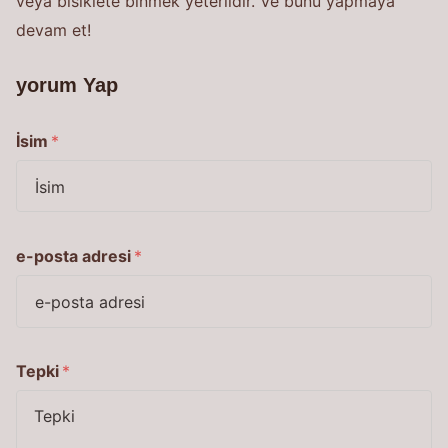
veya bisiklete binmek yeterlidir. Ve bunu yapmaya
devam et!
yorum Yap
İsim
*
e-posta adresi
*
Tepki
*