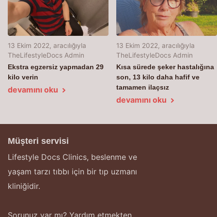
13 Ekim 2022
, aracılığıyla
13 Ekim 2022
, aracılığıyla
TheLifestyleDocs Admin
TheLifestyleDocs Admin
Ekstra egzersiz yapmadan 29
Kısa sürede şeker hastalığına
kilo verin
son, 13 kilo daha hafif ve
tamamen ilaçsız
devamını oku
devamını oku
Müşteri servisi
Lifestyle Docs Clinics, beslenme ve
yaşam tarzı tıbbı için bir tıp uzmanı
kliniğidir.
Sorunuz var mı? Yardım etmekten