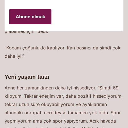
deneyimlerini paylaştığı SSD Facebook grubunu
gösterdim. Tepkisi çok olumluydu, bakmaya gitti.
Abone olmak
Ayrıca diğer hastalara da bu konuda yardımcı
olabilmek için” dedi.
“Kocam çoğunlukla katılıyor. Kan basıncı da şimdi çok
daha iyi.”
Yeni yaşam tarzı
Anne her zamankinden daha iyi hissediyor. “Şimdi 69
kiloyum. Tekrar enerjim var, daha pozitif hissediyorum,
tekrar uzun süre okuyabiliyorum ve ayaklarımın
altındaki nöropati neredeyse tamamen yok oldu. Spor
yapmıyorum ama çok spor yapıyorum. Açık havada